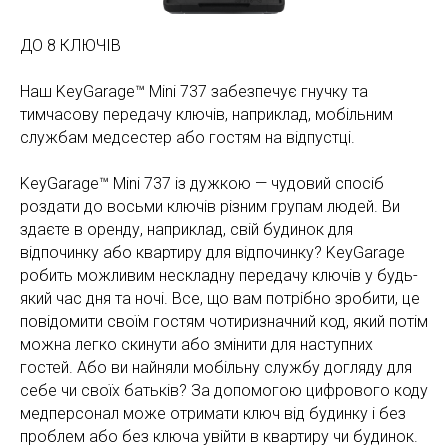
ДО 8 КЛЮЧІВ
Наш KeyGarage™ Mini 737 забезпечує гнучку та
тимчасову передачу ключів, наприклад, мобільним
службам медсестер або гостям на відпустці.
KeyGarage™ Mini 737 із дужкою — чудовий спосіб
роздати до восьми ключів різним групам людей. Ви
здаєте в оренду, наприклад, свій будинок для
відпочинку або квартиру для відпочинку? KeyGarage
робить можливим нескладну передачу ключів у будь-
який час дня та ночі. Все, що вам потрібно зробити, це
повідомити своїм гостям чотиризначний код, який потім
можна легко скинути або змінити для наступних
гостей. Або ви найняли мобільну службу догляду для
себе чи своїх батьків? За допомогою цифрового коду
медперсонал може отримати ключ від будинку і без
проблем або без ключа увійти в квартиру чи будинок.