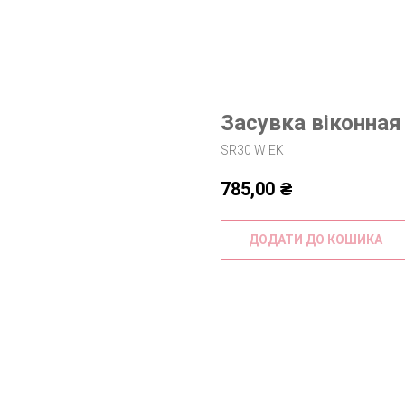
Засувка віконная 
SR30 W EK
785,00
₴
ДОДАТИ ДО КОШИКА